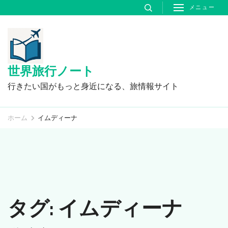
コ
メニュー
ン
テ
ン
ツ
世界旅行ノート
へ
行きたい国がもっと身近になる、旅情報サイト
ス
キ
ホーム
イムディーナ
ッ
プ
(Enter
を
押
タグ:
イムディーナ
す)