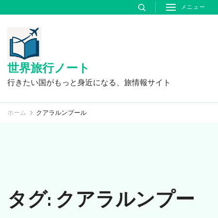
コ
メニュー
ン
テ
ン
ツ
世界旅行ノート
へ
行きたい国がもっと身近になる、旅情報サイト
ス
キ
ホーム
クアラルンプール
ッ
プ
(Enter
を
押
タグ:
クアラルンプー
す)