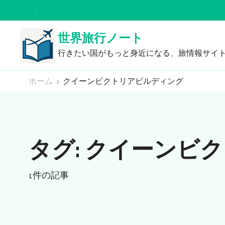
コ
ン
世界旅行ノート
テ
ン
行きたい国がもっと身近になる、旅情報サイ
ツ
ホーム
クイーンビクトリアビルディング
へ
ス
キ
ッ
タグ:
クイーンビク
プ
(Enter
を
1件の記事
押
す)