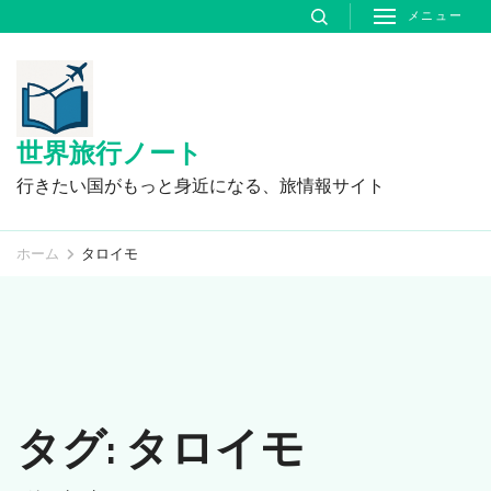
コ
メニュー
ン
テ
ン
ツ
世界旅行ノート
へ
行きたい国がもっと身近になる、旅情報サイト
ス
キ
ホーム
タロイモ
ッ
プ
(Enter
を
押
タグ:
タロイモ
す)