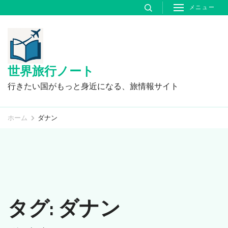
コ
メニュー
ン
テ
ン
ツ
世界旅行ノート
へ
行きたい国がもっと身近になる、旅情報サイト
ス
キ
ホーム
ダナン
ッ
プ
(Enter
を
押
タグ:
ダナン
す)