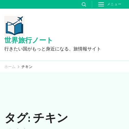
コ
メニュー
ン
テ
ン
ツ
世界旅行ノート
へ
行きたい国がもっと身近になる、旅情報サイト
ス
キ
ホーム
チキン
ッ
プ
(Enter
を
押
タグ:
チキン
す)