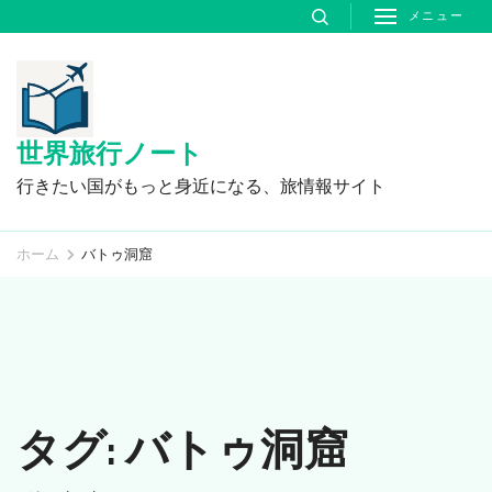
コ
メニュー
ン
テ
ン
ツ
世界旅行ノート
へ
行きたい国がもっと身近になる、旅情報サイト
ス
キ
ホーム
バトゥ洞窟
ッ
プ
(Enter
を
押
タグ:
バトゥ洞窟
す)