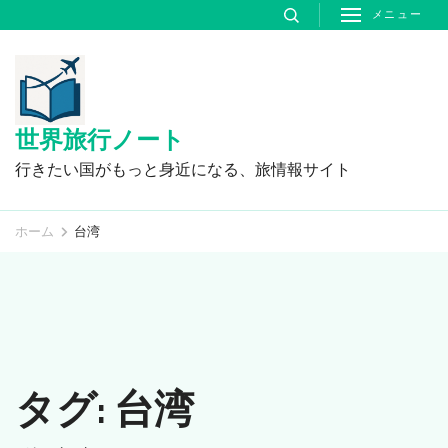
コ
メニュー
ン
テ
ン
ツ
世界旅行ノート
へ
行きたい国がもっと身近になる、旅情報サイト
ス
キ
ホーム
台湾
ッ
プ
(Enter
を
押
タグ:
台湾
す)