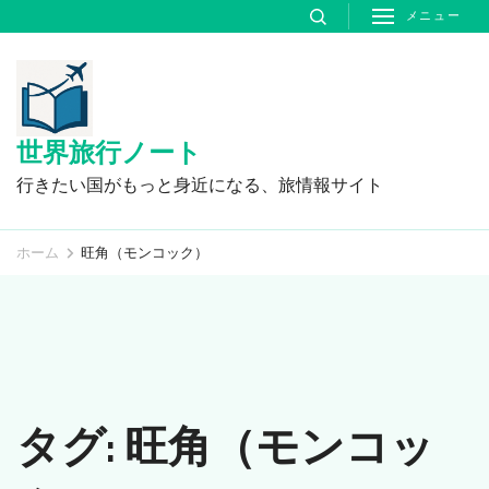
コ
メニュー
ン
テ
ン
ツ
世界旅行ノート
へ
行きたい国がもっと身近になる、旅情報サイト
ス
キ
ホーム
旺角（モンコック）
ッ
プ
(Enter
を
押
タグ:
旺角（モンコッ
す)