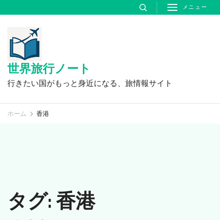
コ
メニュー
ン
テ
ン
ツ
世界旅行ノート
へ
行きたい国がもっと身近になる、旅情報サイト
ス
キ
ホーム
香港
ッ
プ
(Enter
を
押
タグ:
香港
す)