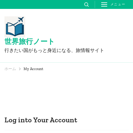
コ
メニュー
ン
テ
ン
ツ
世界旅行ノート
へ
行きたい国がもっと身近になる、旅情報サイト
ス
キ
ホーム
My Account
ッ
プ
(Enter
を
押
Log into Your Account
す)