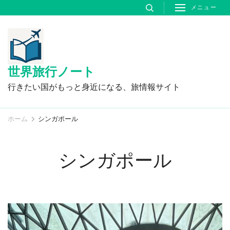
コ
メニュー
ン
テ
ン
ツ
世界旅行ノート
へ
行きたい国がもっと身近になる、旅情報サイト
ス
キ
ホーム
シンガポール
ッ
プ
シンガポール
(Enter
を
押
す)