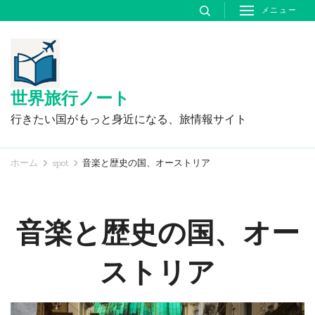
コ
メニュー
ン
テ
ン
ツ
世界旅行ノート
へ
行きたい国がもっと身近になる、旅情報サイト
ス
キ
ホーム
spot
音楽と歴史の国、オーストリア
ッ
プ
(Enter
音楽と歴史の国、オー
を
押
ストリア
す)