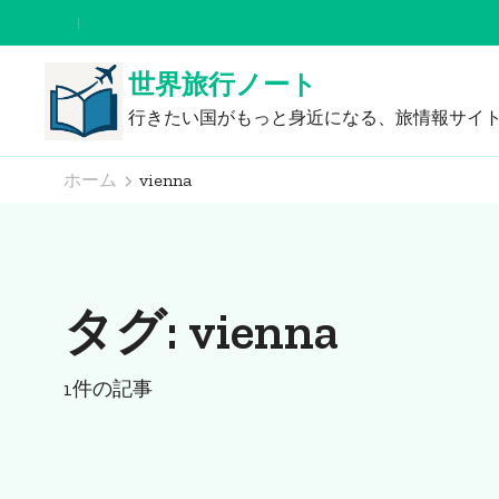
コ
ン
世界旅行ノート
テ
ン
行きたい国がもっと身近になる、旅情報サイ
ツ
ホーム
vienna
へ
ス
キ
ッ
タグ:
vienna
プ
(Enter
を
1件の記事
押
す)